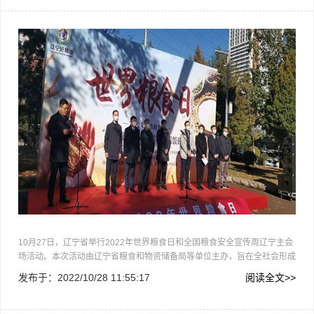
活
10月27日，辽宁省举行2022年世界粮食日和全国粮食安全宣传周辽宁主会
场活动。本次活动由辽宁省粮食和物资储备局等单位主办，旨在全社会形成
重粮、爱粮、节粮的良好氛围。仓廪实，天下安。1979年，联合国粮农组
发布于：
2022/10/28 11:55:17
阅读全文>>
织第20届大会决定从1981年起，将每年的10月16日定为世界粮食日，其…