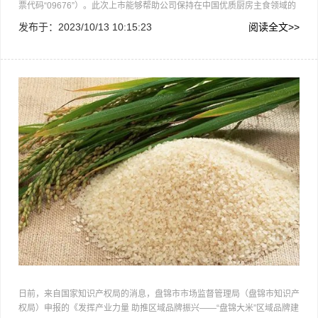
票代码“09676”）。此次上市能够帮助公司保持在中国优质厨房主食领域的
领先地位，并进一步夯实产地布局和供应链优势，持续扩大品牌影响力。十
发布于：
2023/10/13 10:15:23
阅读全文>>
月稻田董事长、执行董事王兵先生在上市仪式上致辞：“十月稻田的…
“
日前，来自国家知识产权局的消息，盘锦市市场监督管理局（盘锦市知识产
权局）申报的《发挥产业力量 助推区域品牌振兴——“盘锦大米”区域品牌建