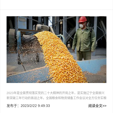
月21日至22日，中国共产党辽宁省第十三届委员会第五次全体会议在沈
阳…
中
2023年是全面贯彻落实党的二十大精神的开局之年，是实施辽宁全面振兴
新突破三年行动的首战之年。全国粮食和物资储备工作会议对全方位夯实粮
食安全根基、切实增强粮食能源资源安全保障能力提出明确要求，辽宁省委
发布于：
2023/2/22 9:49:33
阅读全文>>
经济工作会议对履行维护国家安全“五大使命”做出重要部署，为做…