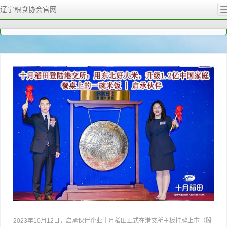
辽宁粮食协会官网
您的位置：
粮协首页
行业动态
十
2023年10月12日，启承伙伴企业十月稻田正式在港交所主板挂牌上市（股