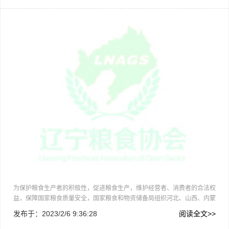
2
为保护粮食生产者的积极性，促进粮食生产，维护经营者、消费者的合法权
益，保障国家粮食质量安全，国家粮食和物资储备局组织河北、山西、内蒙
古、辽宁、吉林、黑龙江、安徽、山东、河南、湖北、广西、重庆、四川、
发布于：
2023/2/6 9:36:28
阅读全文>>
贵州、云南、陕西、甘肃、宁夏、新疆等19个省份开展了新收获玉…