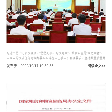
习近平总书记多次强调，“悠悠万事，吃饭为大”，粮食安全是“国之大者”，
中国人的饭碗任何时候都要牢牢端在自己手中；明确要求，坚持数量质量并
重，在保障数量供给的同时，更加注重农产品质量和食品安全，让人民吃得
发布于：
2022/10/17 10:59:53
阅读全文>>
饱、吃得好、吃得放心。确保粮食质量安全，是践行“两个维…
国