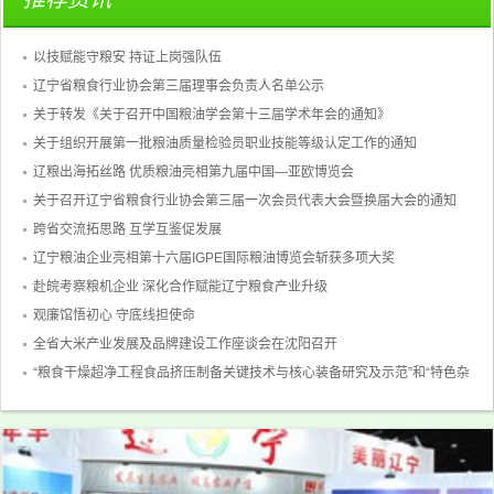
以技赋能守粮安 持证上岗强队伍
辽宁省粮食行业协会第三届理事会负责人名单公示
关于转发《关于召开中国粮油学会第十三届学术年会的通知》
关于组织开展第一批粮油质量检验员职业技能等级认定工作的通知
辽粮出海拓丝路 优质粮油亮相第九届中国—亚欧博览会
关于召开辽宁省粮食行业协会第三届一次会员代表大会暨换届大会的通知
跨省交流拓思路 互学互鉴促发展
辽宁粮油企业亮相第十六届IGPE国际粮油博览会斩获多项大奖
赴皖考察粮机企业 深化合作赋能辽宁粮食产业升级
观廉馆悟初心 守底线担使命
全省大米产业发展及品牌建设工作座谈会在沈阳召开
“粮食干燥超净工程食品挤压制备关键技术与核心装备研究及示范”和“特色杂
粮均衡营养方便食品加工技术转化”科学技术 成果评价