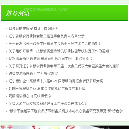
RECOMMENDED INFO
推荐资讯
以技赋能守粮安 持证上岗强队伍
辽宁省粮食行业协会第三届理事会负责人名单公示
关于转发《关于召开中国粮油学会第十三届学术年会的通知》
关于组织开展第一批粮油质量检验员职业技能等级认定工作的通知
辽粮出海拓丝路 优质粮油亮相第九届中国—亚欧博览会
关于召开辽宁省粮食行业协会第三届一次会员代表大会暨换届大会的通知
跨省交流拓思路 互学互鉴促发展
辽宁粮油企业亮相第十六届IGPE国际粮油博览会斩获多项大奖
赴皖考察粮机企业 深化合作赋能辽宁粮食产业升级
观廉馆悟初心 守底线担使命
全省大米产业发展及品牌建设工作座谈会在沈阳召开
“粮食干燥超净工程食品挤压制备关键技术与核心装备研究及示范”和“特色杂
粮均衡营养方便食品加工技术转化”科学技术 成果评价